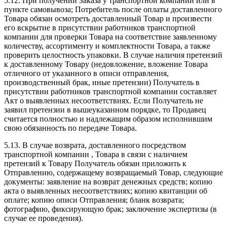
5.12. При получении Заказа у транспортной компании или в
пункте самовывоза; Потребитель после оплаты доставленного
Товара обязан осмотреть доставленный Товар и произвести
его вскрытие в присутствии работников транспортной
компании для проверки Товара на соответствие заявленному
количеству, ассортименту и комплектности Товара, а также
проверить целостность упаковки. В случае наличия претензий
к доставленному Товару (недовложение, вложение Товара
отличного от указанного в описи отправления,
производственный брак, иные претензии) Получатель в
присутствии работников транспортной компании составляет
Акт о выявленных несоответствиях. Если Получатель не
заявил претензии в вышеуказанном порядке, то Продавец
считается полностью и надлежащим образом исполнившим
свою обязанность по передаче Товара.
5.13. В случае возврата, доставленного посредством
транспортной компании , Товара в связи с наличием
претензий к Товару Получатель обязан приложить к
Отправлению, содержащему возвращаемый Товар, следующие
документы: заявление на возврат денежных средств; копию
акта о выявленных несоответствиях; копию квитанции об
оплате; копию описи Отправления; бланк возврата;
фотографию, фиксирующую брак; заключение экспертизы (в
случае ее проведения).